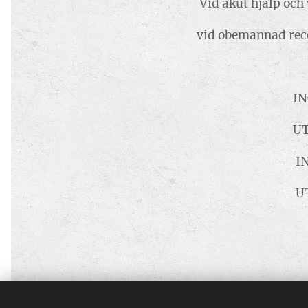
Vid akut hjälp och vid o
vid obemannad reception 
INCHECKNIN
UTCHECKNIN
INCHECK
UTCHEKNING 