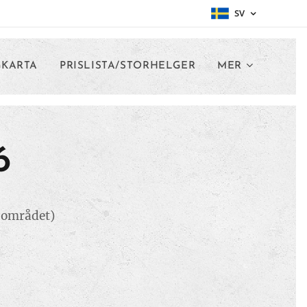
SV
GKARTA
PRISLISTA/STORHELGER
MER
6
på området)